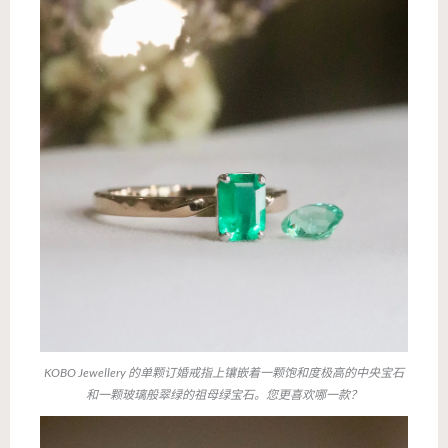
KOBO Jewellery 的单颗订婚戒指上镶嵌着一颗饱和度极高的中央宝石
和一颗玻璃般翠绿的祖母绿宝石。您更喜欢哪一款？