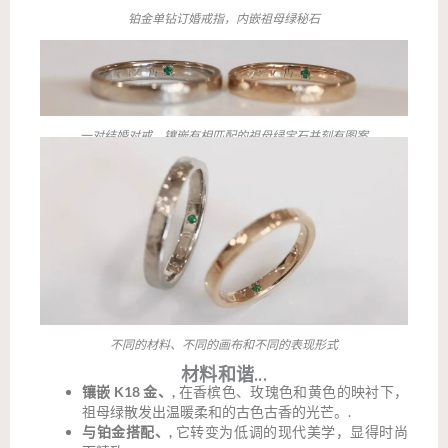
铂金单钻订婚戒指，内嵌祖母绿秘石
一对结婚对戒，镶嵌有相匹配的祖母绿宝石并刻有图案
不同的材料、不同的画布和不同的表现形式
材料和谐...
镶嵌 K18 金、,
在香槟色、玫瑰色和黄色的映衬下，
祖母绿散发出温暖柔和的古色古香的光芒。.
与铂金搭配、,
它转变为低调的现代美学，显得时尚