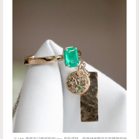
从 18K 香槟金订婚戒指到 Ume 吊坠项链，祖母绿单颗宝石和精致的袖