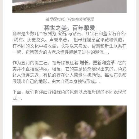
祖母绿切割，内含物清晰可见
稀世之美，百年挚爱
翡翠是少数几个被列为
宝石
, 与钻石、红宝石和蓝宝石齐名-
-稀有、历史悠久、声誉卓著。.
祖母绿被皇室珍藏和佩戴，
在不同的文化中被收藏，长期以来与爱、智慧和新生联系在
一起，它所蕴含的古老永恒性超越了过往的潮流。.
作为五月的诞生石，祖母绿象征着
增长、更新和变革
. .它的
美并不直接或华丽。相反，它的美是逐渐展现出来的，色彩
让人流连忘返，有机的存在让人感觉生机勃勃。每块石头都
展现出自己的地形，由大自然本身独特形成。.
下面，我们将详细介绍绿色的色调以及祖母绿的不同表现形
式。.