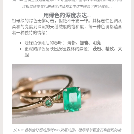
珍祖母绿在我们的珠宝作品和工作坊中得到了充分展现。.
用绿色的深度表达...
祖母绿的绿色无懈可击，但绝不千篇一律。其标志性色调从
柔和的亮度到深沉的天鹅绒般的饱和度，每一种色调都蕴含
着一种独特的情绪：
浅绿色像雨后的春叶：
清新、振奋、明亮
更深的绿色反映出茂密森林的静谧：
茂密、精致、大
胆
从 18K 香槟金订婚戒指到 Ran 双层戒指，祖母绿单颗宝石和精致的袖