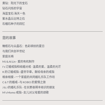
黄钻：阳光下的宝石
钻石闪烁的宇宙
海蓝宝石 海天一色
紫水晶丘比特之石
石榴石种子的回忆
您的故事
橄榄石与尖晶石：色彩缤纷的夏日
与我们共创半世纪
家庭长椅
MJ & Ai Lin - 爱的有机制作
I's 订婚戒指和结婚对戒 - 温柔的爱，温柔的光芒
K 的订婚戒指--盛世华章，献给母亲的戒指
相亲相爱--一个家庭的共同婚礼乐队工作坊
C & T 的婚戒--与 KOBO 的爱情之旅
J & J 的婚礼乐队 - 在长野县朔丰结识的朋友
M's Momo 戒指--女儿对父母爱的颂歌