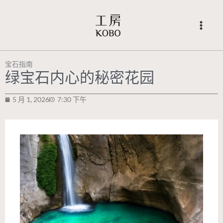
跳
至
内
容
宝石指南
绿宝石内心的秘密花园
5 月 1, 2026
7:30 下午