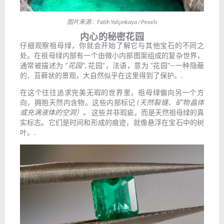
图片来源：Fatih Yalçınkaya / Pexels
内心的秘密花园
仔细观察祖母绿，你就会开始了解它与其他宝石的不同之
处。在祖母绿内部有一个由微小内部图案组成的复杂世界，
通常被描述为
“花园”
, 花园“，法语，意为 ”花园"--一种隐蔽
的、苔藓状的景观，大自然似乎在这里得到了保护。.
在这个往往追求完美无瑕的世界里，祖母绿偏向另一个方
向，拥抱天然内含物。这些内部标记
(天然裂缝、矿物晶体
或充满液体的空洞）。
这些并非瑕疵，而是天然祖母绿的真
实标志。它们是时间和形成的痕迹，就像悬浮在宝石中的树
叶。.