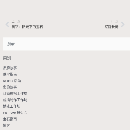
上一页
下一页
上一页
下
黄钻：阳光下的宝石
家庭长椅
搜
索
类别
品牌故事
珠宝指南
KOBO 活动
您的故事
订婚戒指工作坊
戒指制作工作坊
婚戒工作坊
ER + WB 研讨会
宝石指南
博客