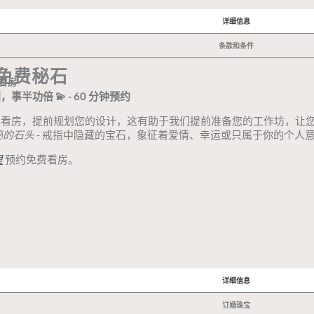
详细信息
条款和条件
免费秘石
看房
事半功倍 💫 - 60 分钟预约
费看房，提前规划您的设计，这有助于我们提前准备您的工作坊，让
秘的石头
- 戒指中隐藏的宝石，象征着爱情、幸运或只属于你的个人
里
预约免费看房。
详细信息
订婚珠宝