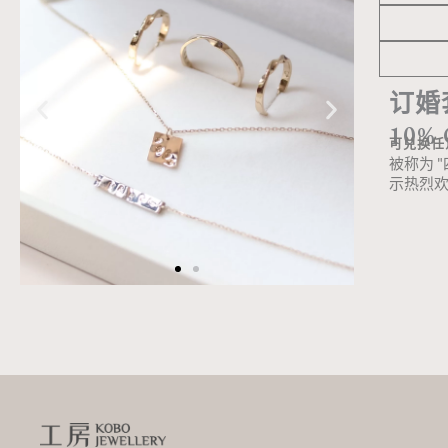
订婚
10%
可兑换任
被称为 
示热烈