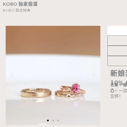
KOBO 独家报道
KOBO 限定特典
新娘
10%
订婚 + 
💍✨ 
忘怀！