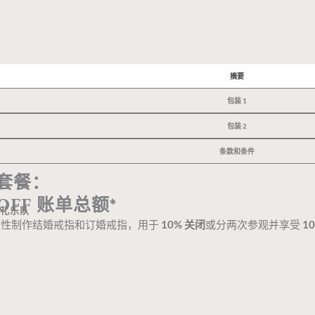
摘要
包装 1
包装 2
条款和条件
套餐：
 OFF 账单总额*
婚礼乐队
一次性制作结婚戒指和订婚戒指，用于
10% 关闭
或分两次参观并享受
1