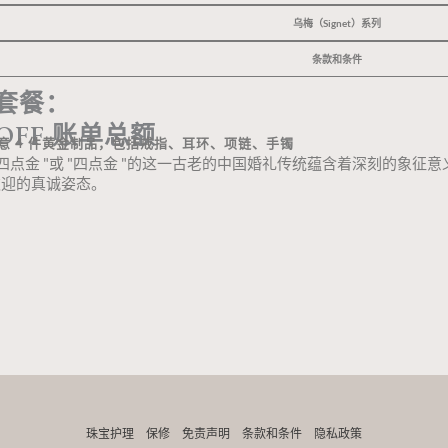
乌梅（Signet）系列
条款和条件
套餐：
 OFF 账单总额
意 4 件黄金制品，包括戒指、耳环、项链、手镯
"四点金 "或 "四点金 "的这一古老的中国婚礼传统蕴含着深刻的象
欢迎的真诚姿态。
珠宝护理
保修
免责声明
条款和条件
隐私政策