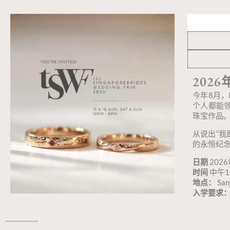
202
今年8月
个人都能
珠宝作品。
从说出“
的永恒纪念
日期
202
时间
中午12
地点：
San
入学要求