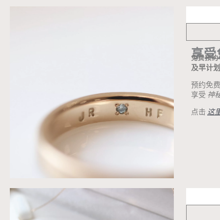
享受
免费预约
及早计划，
预约免
享受
神
点击
这