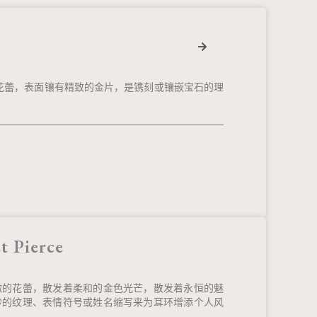
的花蕾，表面镶有精致的金片，是镌刻或镶嵌宝石的理
t Pierce
嫩的花蕾，散发着柔和的金色光芒，散发着永恒的魅
妙的纹理、表情符号或姓名缩写来为耳环增添个人风