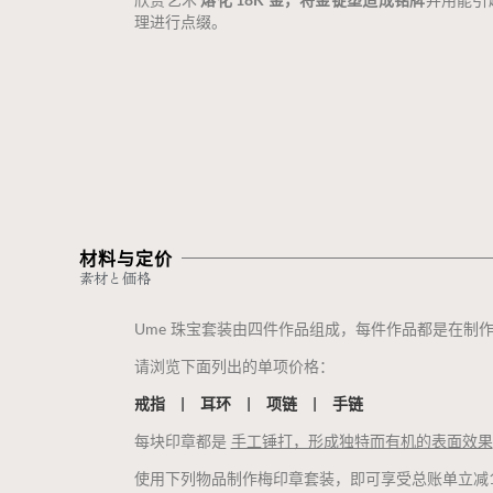
理进行点缀。
材料与定价
素材と価格
Ume 珠宝套装由四件作品组成，每件作品都是在
请浏览下面列出的单项价格：
戒指 | 耳环 | 项链 | 手链
每块印章都是
手工锤打，形成独特而有机的表面效果
使用下列物品制作梅印章套装，即可享受总账单立减1