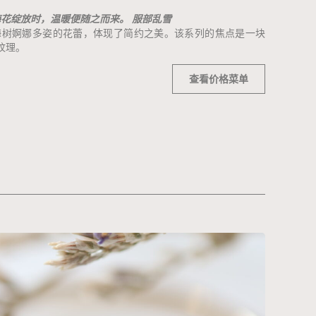
梅花绽放时，温暖便随之而来。
服部乱雪
自梅树婀娜多姿的花蕾，体现了简约之美。该系列的焦点是一块
纹理。
查看价格菜单