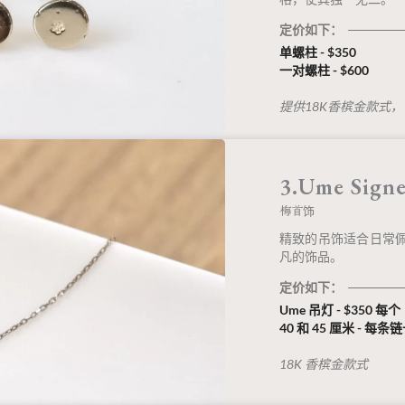
定价如下：
单螺柱 - $350
一对螺柱 - $600
提供18K香槟金款式
3.Ume Sig
梅首饰
精致的吊饰适合日常
凡的饰品。
定价如下：
Ume 吊灯 - $350 每个
40 和 45 厘米 - 每条
18K 香槟金款式