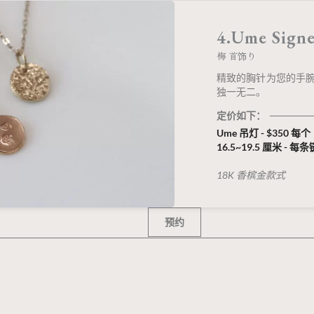
4.Ume Sig
梅 首饰り
精致的胸针为您的手腕
独一无二。
定价如下：
Ume 吊灯 - $350 每个
16.5~19.5 厘米 - 每条
18K 香槟金款式
预约