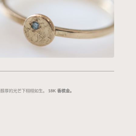
、醇厚的光芒下栩栩如生。
18K 香槟金。