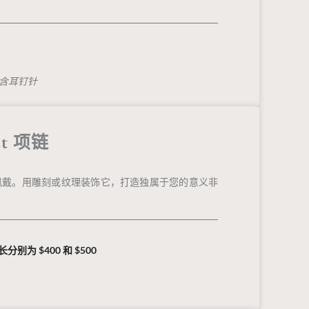
，含耳钉针
net 项链
佩戴。用雕刻或纹理装饰它，打造独属于您的意义非
链长分别为 $400 和 $500