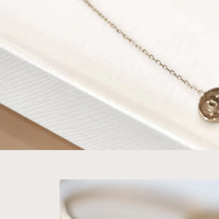
Ume 珠宝
系列
-
3~4小时
从戒指、吊坠到耳
环，每枚饰板都承载