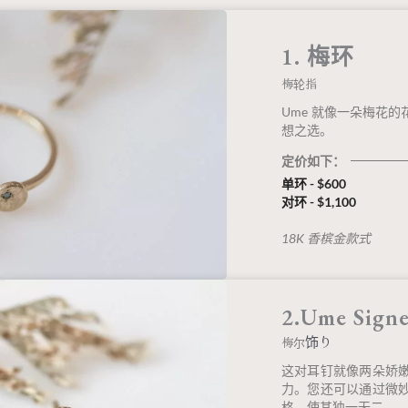
1. 梅环
梅轮指
Ume 就像一朵梅花
想之选。
定价如下：
单环 - $600
对环 - $1,100
18K 香槟金款式
2.Ume Signe
饰り
梅尔
这对耳钉就像两朵娇
力。您还可以通过微
格，使其独一无二。