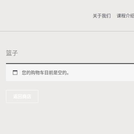
跳
至
关于我们
课程介
内
容
篮子
您的购物车目前是空的。
返回商店